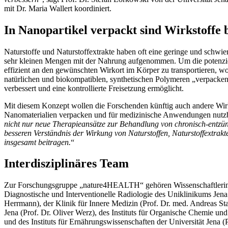
mit Dr. Maria Wallert koordiniert.
In Nanopartikel verpackt sind Wirkstoffe 
Naturstoffe und Naturstoffextrakte haben oft eine geringe und schwie
sehr kleinen Mengen mit der Nahrung aufgenommen. Um die potenziel
effizient an den gewünschten Wirkort im Körper zu transportieren, wo
natürlichen und biokompatiblen, synthetischen Polymeren „verpacken
verbessert und eine kontrollierte Freisetzung ermöglicht.
Mit diesem Konzept wollen die Forschenden künftig auch andere Wir
Nanomaterialien verpacken und für medizinische Anwendungen nutzba
nicht nur neue Therapieansätze zur Behandlung von chronisch-entzün
besseren Verständnis der Wirkung von Naturstoffen, Naturstoffextrakt
insgesamt beitragen.
“
Interdisziplinäres Team
Zur Forschungsgruppe „nature4HEALTH“ gehören Wissenschaftlerinnen
Diagnostische und Interventionelle Radiologie des Uniklinikums Jen
Herrmann), der Klinik für Innere Medizin (Prof. Dr. med. Andreas Stal
Jena (Prof. Dr. Oliver Werz), des Instituts für Organische Chemie u
und des Instituts für Ernährungswissenschaften der Universität Jena 