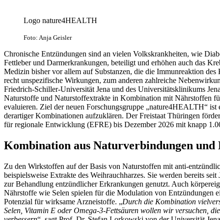
Logo nature4HEALTH
Foto: Anja Geisler
Chronische Entzündungen sind an vielen Volkskrankheiten, wie Diabe
Fettleber und Darmerkrankungen, beteiligt und erhöhen auch das Kreb
Medizin bisher vor allem auf Substanzen, die die Immunreaktion des
recht unspezifische Wirkungen, zum anderen zahlreiche Nebenwirkung
Friedrich-Schiller-Universität Jena und des Universitätsklinikums J
Naturstoffe und Naturstoffextrakte in Kombination mit Nährstoffen 
evaluieren. Ziel der neuen Forschungsgruppe „nature4HEALTH“ ist
derartiger Kombinationen aufzuklären. Der Freistaat Thüringen förde
für regionale Entwicklung (EFRE) bis Dezember 2026 mit knapp 1.0
Kombination aus Naturverbindungen und 
Zu den Wirkstoffen auf der Basis von Naturstoffen mit anti-entzünd
beispielsweise Extrakte des Weihrauchharzes. Sie werden bereits sei
zur Behandlung entzündlicher Erkrankungen genutzt. Auch körpereig
Nährstoffe wie Selen spielen für die Modulation von Entzündungen ei
Potenzial für wirksame Arzneistoffe. „
Durch die Kombination vielver
Selen, Vitamin E oder Omega-3-Fettsäuren wollen wir versuchen, die 
verbessern
“, sagt Prof. Dr. Stefan Lorkowski von der Universität Je